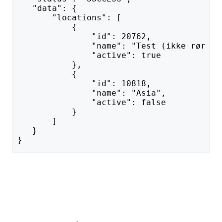
   "data": {
       "locations": [
           {
               "id": 20762,
               "name": "Test (ikke rør en
               "active": true
           },
           {
               "id": 10818,
               "name": "Asia",
               "active": false
           }
       ]
   }
}